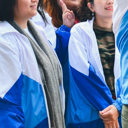
5:00pm
Selasa hingga
9:00am -
Minggu
9:00pm
Hari libur nasional
Tutup
Tautan Berguna
Hubungi Kami
Kebijakan Privasi
HAD HomePage
HKCS HomePage