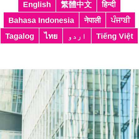
(OIS)
English
繁體中文
हिन्दी
Layanan Penerjemahan Simultan (SIS)
Bahasa Indonesia
नेपाली
ਪੰਜਾਬੀ
Layanan Alih Bahasa (TS) & Layanan
Proof-read (PS)
Tagalog
ไทย
اردو
Tiếng Việt
Layanan Penerjemahan Lisan dan
Whatsapp (WSIS)
Layanan Menjembatani (BRS)
Layanan Perekaman Suara (VRS)
Layanan Alih Bahasa Di Tempat untuk
Penyedia Layanan (STS)
Layanan Subtitel (SUBS)