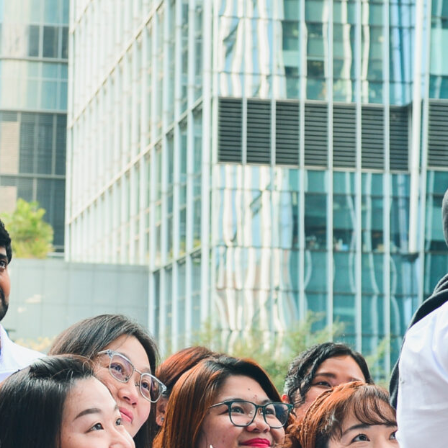
Alamat:
4/F, South Asia Commercial Centre,
64 Tsun Yip Street, Kwun Tong,
Kowloon, Hong Kong
Telp:
3106 3104
Faks:
3106 0454
Email:
cheer@hkcs.org
Jam Layanan Drop-in:
9:00am -
Senin