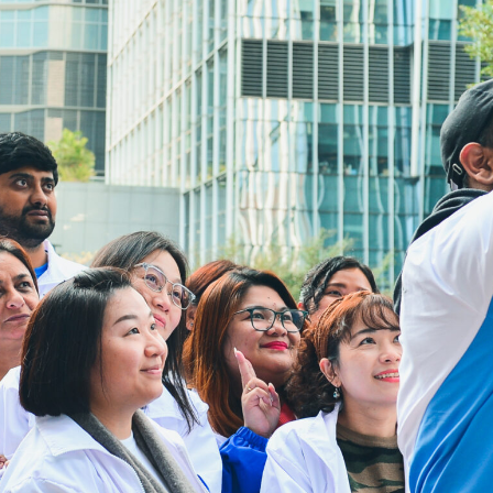
Faks:
3106 0454
Email:
cheer@hkcs.org
Jam Layanan Drop-in:
9:00am -
Senin
5:00pm
Selasa hingga
9:00am -
Minggu
9:00pm
Hari libur nasional
Tutup
Tautan Berguna