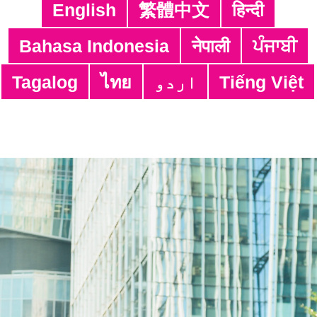
English
繁體中文
हिन्दी
Akreditasi Kualifikasi
Bahasa Indonesia
नेपाली
ਪੰਜਾਬੀ
Persiapan untuk Pekerjaan Baru
Lowongan pekerjaan
Tagalog
ไทย
اردو
Tiếng Việt
Alamat:
4/F, South Asia Commercial Centre,
64 Tsun Yip Street, Kwun Tong,
Kowloon, Hong Kong
Telp:
3106 3104