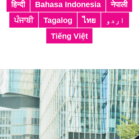
हिन्दी
Bahasa Indonesia
नेपाली
ਪੰਜਾਬੀ
Tagalog
ไทย
اردو
ठेगाना:
4/F, South Asia Commercial Centre, 64
Tiếng Việt
Tsun Yip Street, Kwun Tong, Kowloon,
Hong Kong
टेलिफोन:
3106 3104
फ्याक्स:
3106 0454
ईमेल:
cheer@hkcs.org
ड्रप इन समयावधि: