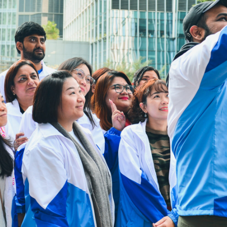
सोमबार
9:00am - 5:00pm
मंगलबार देखि आईतबार
9:00am - 9:00pm
सार्वजनिक बिदाहरु
बन्द रहने
उपयोगी लिंकहरू
हामीलाई सम्पर्क गर्नुहोस्
गोपनीयता नीति
HAD गृहपृष्ठ (होमपेज)
HKCS गृहपृष्ठ (होमपेज)