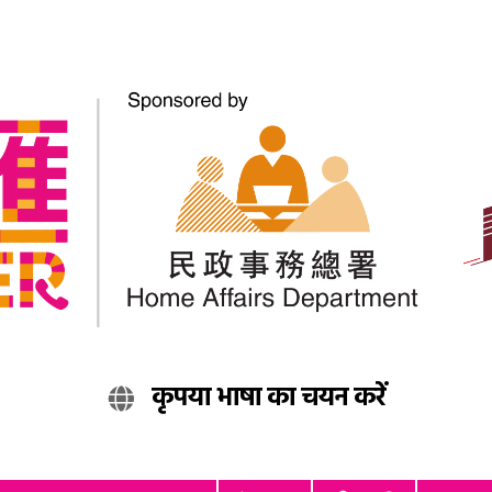
English
繁體中文
हिन्दी
Bahasa Indonesia
न
1238088
Tiếng Việt
दर्शक
होम
हमारे बारे में
समाचार
व्याख्या और अनुवाद सेवा
अल्पसंख्यक जातीय
रोज़गार
संसाधन
देखभाल टीम (एथनिक
माइनॉरिटी केयर टीम)
ong Police Forc
cameter+ to hel
कृपया भाषा का चयन करें
am calls and web