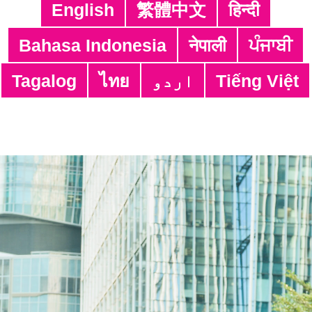
English
繁體中文
हिन्दी
為新工作做準備
職位空缺
Bahasa Indonesia
नेपाली
ਪੰਜਾਬੀ
Tagalog
ไทย
اردو
Tiếng Việt
地址:
香港九龍觀塘駿業街64號南益商業中
心4樓
電話:
3106 3104
傳真:
3106 0454