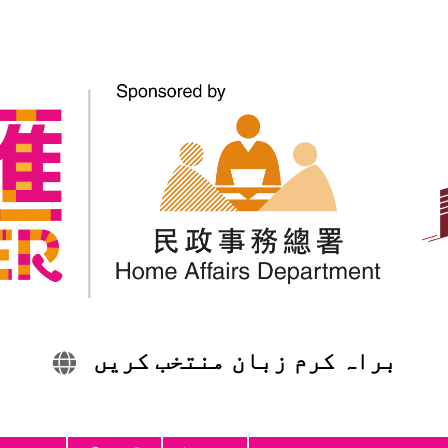
ahasa Indonesia
हिन्दी
繁體中文
English
1237889
زائرین
زبانی اور تحریری
پروگرام پوسٹرز
ترجمہ کی خدمات
وسائل
nnect with ethn
براہ کرم زبان منتخب کریں