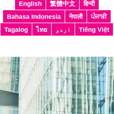
English
繁體中文
हिन्दी
Bahasa Indonesia
नेपाली
ਪੰਜਾਬੀ
Tagalog
ไทย
اردو
Tiếng Việt
Adres:
4/F, South Asia Commercial Centre,
64 Tsun Yip Street, Kwun Tong,
Kowloon, Hong Kong