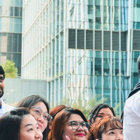
Numero ng Telepono:
3106 3104
Fax:
3106 0454
Email:
cheer@hkcs.org
Mga Oras na Bukas ang Drop in:
9:00am -
Lunes
5:00pm
Martes hanggang
9:00am -
Linggo
9:00pm
Mga Pampublikong
Sarado
holiday