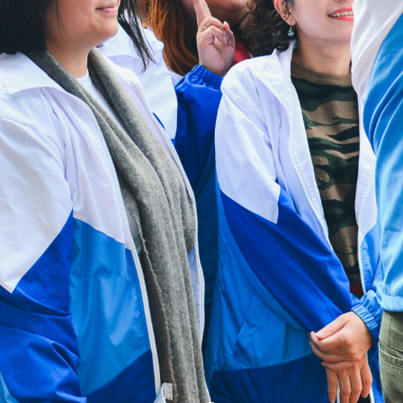
Mga Kapaki-pakinabang na
Link
Maki-ugnay sa
Amin
Patakaran sa
Pribasiya
Homepage ng HAD
Homepage ng
HKCS